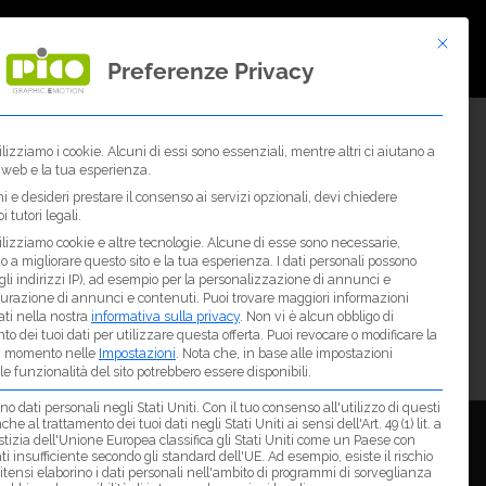
Questo pu
AMO
NEWS
CONTATTI
Preferenze Privacy
ilizziamo i cookie. Alcuni di essi sono essenziali, mentre altri ci aiutano a
o web e la tua esperienza.
 e desideri prestare il consenso ai servizi opzionali, devi chiedere
 tutori legali.
ilizziamo cookie e altre tecnologie. Alcune di esse sono necessarie,
o a migliorare questo sito e la tua esperienza.
I dati personali possono
. gli indirizzi IP), ad esempio per la personalizzazione di annunci e
surazione di annunci e contenuti.
Puoi trovare maggiori informazioni
dati nella nostra
informativa sulla privacy
.
Non vi è alcun obbligo di
o dei tuoi dati per utilizzare questa offerta.
Puoi revocare o modificare la
si momento nelle
Impostazioni
.
Nota che, in base alle impostazioni
 le funzionalità del sito potrebbero essere disponibili.
o dati personali negli Stati Uniti. Con il tuo consenso all'utilizzo di questi
he al trattamento dei tuoi dati negli Stati Uniti ai sensi dell'Art. 49 (1) lit. a
Privacy & Cookies
stizia dell'Unione Europea classifica gli Stati Uniti come un Paese con
i insufficiente secondo gli standard dell'UE. Ad esempio, esiste il rischio
itensi elaborino i dati personali nell'ambito di programmi di sorveglianza