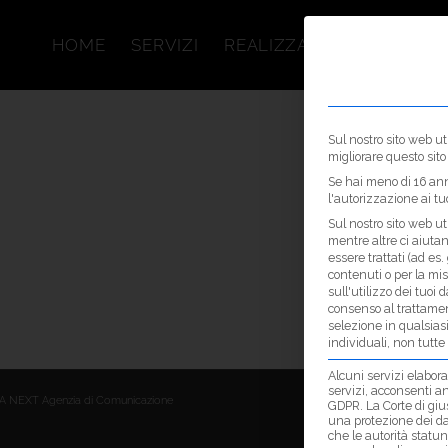
HOME
SERVIZI
REALIZZAZIONI
CHI SI
Sul nostro sito web ut
migliorare questo sit
Se hai meno di 16 anni
l'autorizzazione ai tuoi
Sul nostro sito web ut
mentre altre ci aiutan
essere trattati (ad es
contenuti o per la mi
sull'utilizzo dei tuoi 
consenso al trattament
selezione in qualsia
individuali, non tutte
Alcuni servizi elaboran
servizi, acconsenti anc
 NEXT Agenzia di Comunicazione
GDPR. La Corte di giu
una protezione dei dat
che le autorità statun