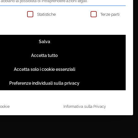
abbiano la possibilità di intraprendere azioni legali.
sono elencati i gruppi di servizi per i quali
Statistiche
Terze parti
Salva
Accetta tutto
Accetta solo i cookie essenziali
Preferenze individuali sulla privacy
cookie
Informativa sulla Privacy