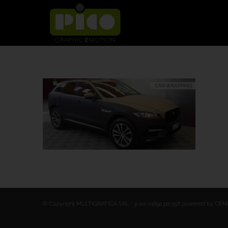
© Copyright MULTIGRAFICA SRL - p.iva 01892310358 powered by
CEMA