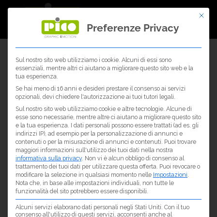
Questo 
Preferenze Privacy
Sul nostro sito web utilizziamo i cookie. Alcuni di essi sono
essenziali, mentre altri ci aiutano a migliorare questo sito web e la
tua esperienza.
Se hai meno di 16 anni e desideri prestare il consenso ai servizi
opzionali, devi chiedere l'autorizzazione ai tuoi tutori legali.
Sul nostro sito web utilizziamo cookie e altre tecnologie. Alcune di
esse sono necessarie, mentre altre ci aiutano a migliorare questo sito
e la tua esperienza.
I dati personali possono essere trattati (ad es. gli
indirizzi IP), ad esempio per la personalizzazione di annunci e
contenuti o per la misurazione di annunci e contenuti.
Puoi trovare
maggiori informazioni sull'utilizzo dei tuoi dati nella nostra
informativa sulla privacy
.
Non vi è alcun obbligo di consenso al
trattamento dei tuoi dati per utilizzare questa offerta.
Puoi revocare o
modificare la selezione in qualsiasi momento nelle
Impostazioni
.
Nota che, in base alle impostazioni individuali, non tutte le
funzionalità del sito potrebbero essere disponibili.
Alcuni servizi elaborano dati personali negli Stati Uniti. Con il tuo
consenso all'utilizzo di questi servizi, acconsenti anche al