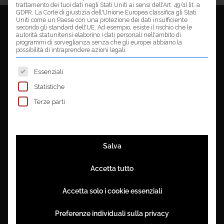
trattamento dei tuoi dati negli Stati Uniti ai sensi dell'Art. 49 (1) lit. a
GDPR. La Corte di giustizia dell'Unione Europea classifica gli Stati
Uniti come un Paese con una protezione dei dati insufficiente
© Copyright MULTIGRAFICA SRL - p.iva 01892310358 powered by
CEMA
secondo gli standard dell'UE. Ad esempio, esiste il rischio che le
autorità statunitensi elaborino i dati personali nell'ambito di
NEXT Agenzia di Comunicazione
programmi di sorveglianza senza che gli europei abbiano la
possibilità di intraprendere azioni legali.
Privacy & Cookies
Di seguito sono elencati i gruppi di serv
Essenziali
Statistiche
Terze parti
Salva
Accetta tutto
Accetta solo i cookie essenziali
Preferenze individuali sulla privacy